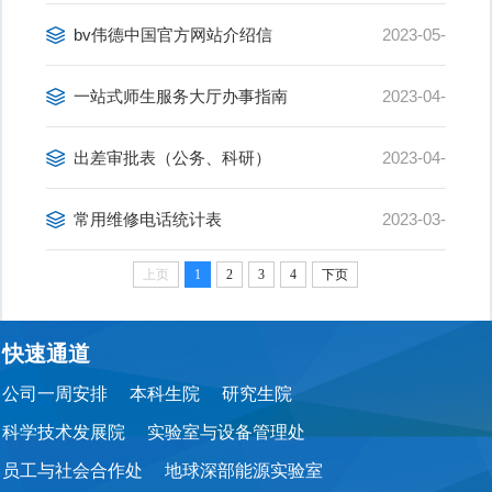
22
bv伟德中国官方网站介绍信
2023-05-
22
一站式师生服务大厅办事指南
2023-04-
25
出差审批表（公务、科研）
2023-04-
14
常用维修电话统计表
2023-03-
上页
1
2
3
4
下页
07
快速通道
公司一周安排
本科生院
研究生院
科学技术发展院
实验室与设备管理处
员工与社会合作处
地球深部能源实验室