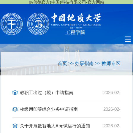
bv伟德官方(中国)科技有限公司-官方网站
首页
>>
办事指南
>>
教师专区
教职工出过（境）申请指南
2026-02-
27
校级用印等综合业务申请指南
2026-02-
27
关于开展数智地大App试运行的通知
2026-02-