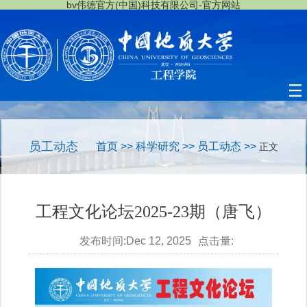
bv伟德官方(中国)科技有限公司-官方网站
员工动态
首页
>>
科学研究
>>
员工动态
>>
正文
工程文化论坛2025-23期（唐飞）
发布时间:Dec 12, 2025
点击量: