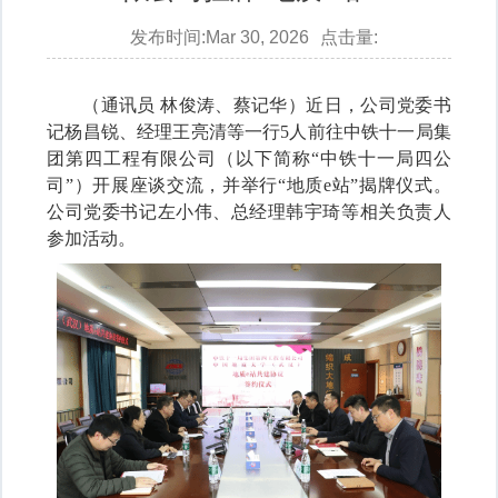
发布时间:Mar 30, 2026
点击量:
（通讯员
林俊涛、蔡记华）近日，公司党委书
记杨昌锐、经理王亮清等一行
5
人前往中铁十一局集
团第四工程有限公司（以下简称“中铁十一局四公
司”）开展座谈交流，并举行“地质
e
站”揭牌仪式。
公司党委书记左小伟、总经理韩宇琦等相关负责人
参加活动。