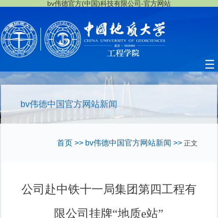
bv伟德官方(中国)科技有限公司-官方网站
bv伟德中国官方网站新闻
首页
>>
bv伟德中国官方网站新闻
>>
正文
公司赴中铁十一局集团第四工程有
限公司挂牌“地质e站”