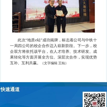
此次“地质
e
站”成功揭牌，标志着公司与中铁十
一局四公司的校企合作迈入崭新阶段。下一步，校
企双方将依托该平台，在人才培养、技术研发、成
果转化等方面开展全方位、深层次合作，实现优势
互补、互利共赢。
（文字编辑 王灿）
快速通道