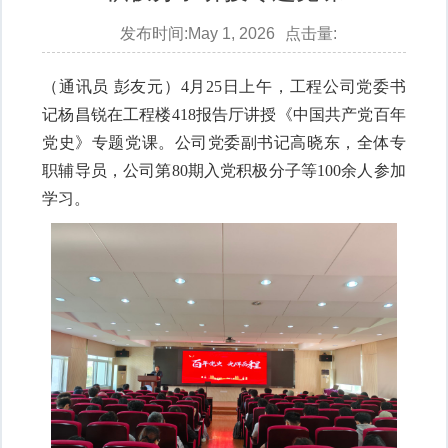
发布时间:May 1, 2026
点击量:
（通讯员 彭友元）4月25日上午，工程公司党委书
记杨昌锐在工程楼418报告厅讲授《中国共产党百年
党史》专题党课。公司党委副书记高晓东，全体专
职辅导员，公司第80期入党积极分子等100余人参加
学习。