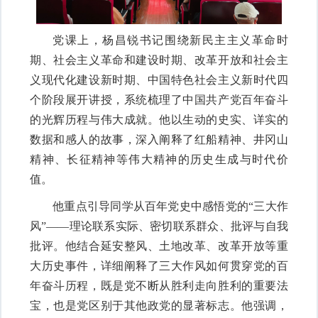
党课上，杨昌锐书记围绕新民主主义革命时
期、社会主义革命和建设时期、改革开放和社会主
义现代化建设新时期、中国特色社会主义新时代四
个阶段展开讲授，系统梳理了中国共产党百年奋斗
的光辉历程与伟大成就。他以生动的史实、详实的
数据和感人的故事，深入阐释了红船精神、井冈山
精神、长征精神等伟大精神的历史生成与时代价
值。
他重点引导同学从百年党史中感悟党的“三大作
风”——理论联系实际、密切联系群众、批评与自我
批评。他结合延安整风、土地改革、改革开放等重
大历史事件，详细阐释了三大作风如何贯穿党的百
年奋斗历程，既是党不断从胜利走向胜利的重要法
宝，也是党区别于其他政党的显著标志。他强调，