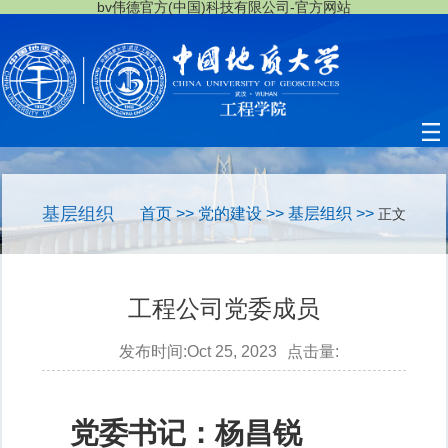
bv伟德官方(中国)科技有限公司-官方网站
基层组织
首页
>>
党的建设
>>
基层组织
>>
正文
工程公司党委成员
发布时间:Oct 25, 2023
点击量:
党委书记：杨昌锐