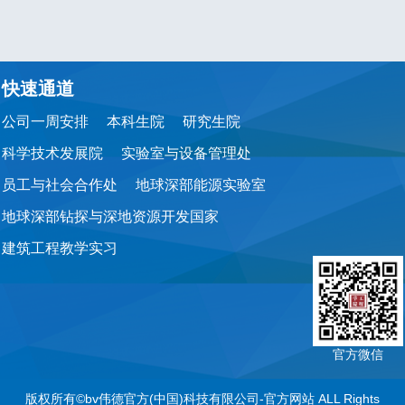
快速通道
公司一周安排
本科生院
研究生院
科学技术发展院
实验室与设备管理处
员工与社会合作处
地球深部能源实验室
地球深部钻探与深地资源开发国家
建筑工程教学实习
官方微信
版权所有©bv伟德官方(中国)科技有限公司-官方网站 ALL Rights