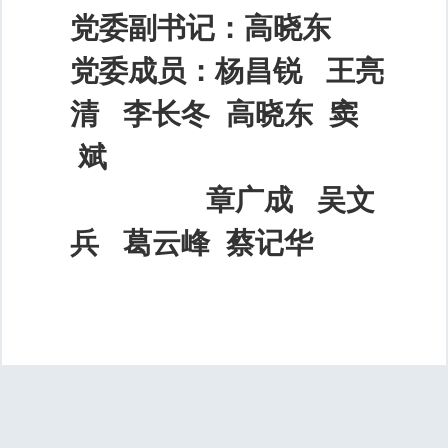
党委副书记：高晓东
党委成员：杨昌锐 王亮
清 李长冬 高晓东 窦
斌
章广成
吴文
兵 葛云峰 蔡记华