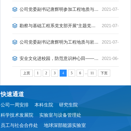
12
公司党委副书记唐辉明参加工程地质与岩土工程系党史学习教育专题组织生活会
2021-07-
12
勘察与基础工程系党支部开展“主题党日”活动
2021-07-
08
公司党委副书记唐辉明为工程地质与岩土工程系党支部讲授党课
2021-07-
01
安全文化进校园，防范意识种心田——bv伟德中国官方网站安全工程系党支部“我为群众办实事”系列
2021-06-
...
上页
1
2
3
4
5
6
11
下页
24
快速通道
公司一周安排
本科生院
研究生院
科学技术发展院
实验室与设备管理处
员工与社会合作处
地球深部能源实验室