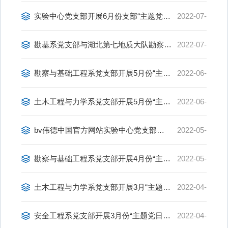
10
实验中心党支部开展6月份支部“主题党日”活动
2022-07-
07
勘基系党支部与湖北第七地质大队勘察公司党支部 联合开展“主题党日”活动
2022-07-
07
勘察与基础工程系党支部开展5月份“主题党日”活动
2022-06-
06
土木工程与力学系党支部开展5月份“主题党日”活动
2022-06-
06
bv伟德中国官方网站实验中心党支部开展4月份“主题党日”活动
2022-05-
18
勘察与基础工程系党支部开展4月份“主题党日”活动
2022-05-
17
土木工程与力学系党支部开展3月“主题党日”活动
2022-04-
08
安全工程系党支部开展3月份“主题党日”活动
2022-04-